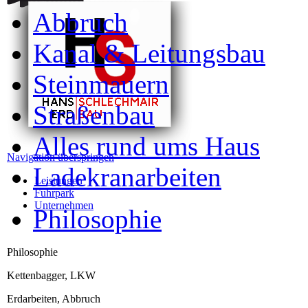
Abbruch
Kanal & Leitungsbau
Steinmauern
Straßenbau
Alles rund ums Haus
Navigation überspringen
Ladekranarbeiten
Leistungen
Fuhrpark
Unternehmen
Philosophie
Philosophie
Kettenbagger, LKW
Erdarbeiten, Abbruch